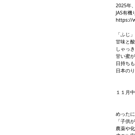
2025
JAS有
https:/
「ふじ」
甘味と酸
しゃっき
甘い蜜が
日持ちも
日本のり
１１月中
めったに
「子供が
農薬や化