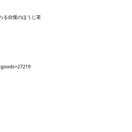
わる自慢のほうじ茶
s&goods=27219