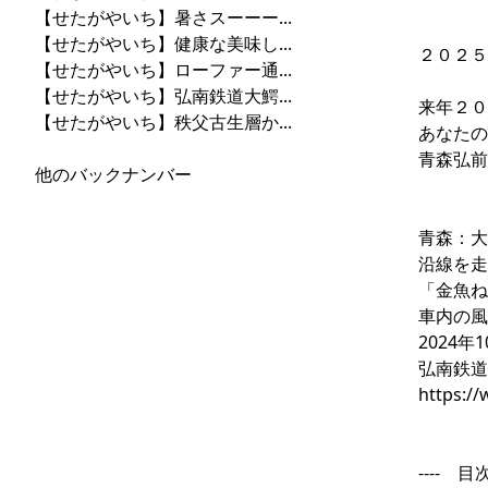
【せたがやいち】暑さスーーー...
【せたがやいち】健康な美味し...
２０２５
【せたがやいち】ローファー通...
【せたがやいち】弘南鉄道大鰐...
来年２０
【せたがやいち】秩父古生層か...
あなたの
青森弘前
他のバックナンバー
青森：大
沿線を走
「金魚ね
車内の風
2024年
弘南鉄道
https:/
---- 目次 ---