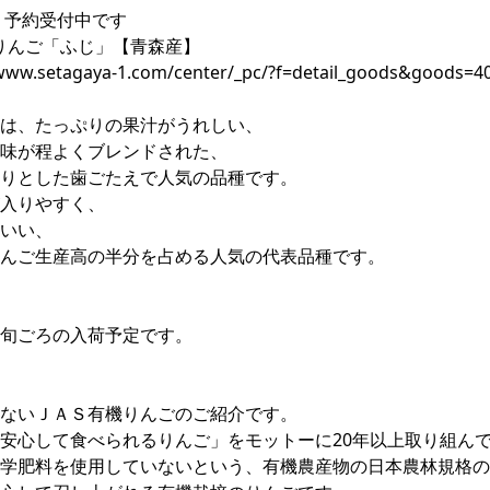
年、予約受付中です
機りんご「ふじ」【青森産】
/www.setagaya-1.com/center/_pc/?f=detail_goods&goods=4
は、たっぷりの果汁がうれしい、
味が程よくブレンドされた、
りとした歯ごたえで人気の品種です。
入りやすく、
いい、
んご生産高の半分を占める人気の代表品種です。
旬ごろの入荷予定です。
ないＪＡＳ有機りんごのご紹介です。
安心して食べられるりんご」をモットーに20年以上取り組ん
学肥料を使用していないという、有機農産物の日本農林規格の