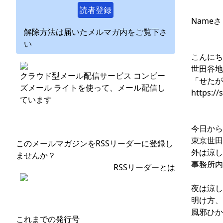
読者登録
Name
解除方法は届いたメルマガ内をご覧下さ
い
こんにち
世田谷地
クラウド型メール配信サービス コンビー
「せたが
ズメール ライトを使って、メール配信し
https://
ています
今日から
東京世田
このメールマガジンをRSSリーダーに登録し
外は涼し
ませんか？
事務所内
RSSリーダーとは
夜は涼し
明け方、
風邪ひか
これまでの発行号