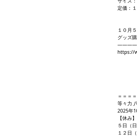
サイズ：
定価：１
１０月５
グッズ購
――――
https:/
＝＝＝＝
等々力
2025
【休み】
５日（日
１２日