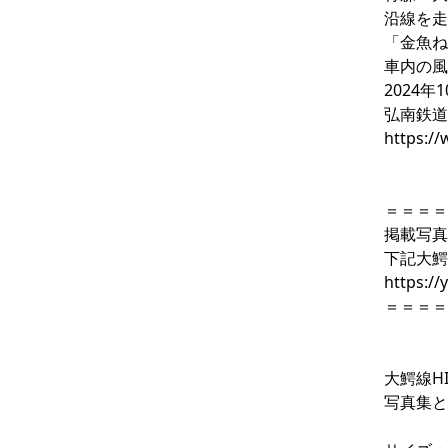
沿線を走
「金魚ね
車内の風
2024年
弘南鉄道
https:/
＝＝＝＝
掲載写真
下記大鰐
https:/
＝＝＝＝
大鰐線HI
写真集と